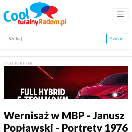
Szukaj
N A S Z P A R T N E R
Wernisaż w MBP - Janusz
Popławski - Portrety 1976