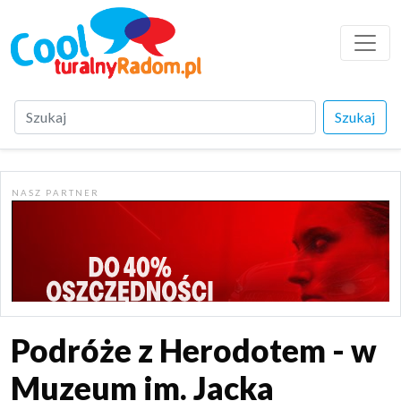
Szukaj
N A S Z P A R T N E R
Podróże z Herodotem - w
Muzeum im. Jacka