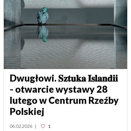
Dwugłowi. 𝐒𝐳𝐭𝐮𝐤𝐚 𝐈𝐬𝐥𝐚𝐧𝐝𝐢𝐢
- otwarcie wystawy 28
lutego w Centrum Rzeźby
Polskiej
06.02.2026
|
1