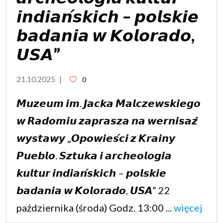
𝙞𝙣𝙙𝙞𝙖𝙣́𝙨𝙠𝙞𝙘𝙝 – 𝙥𝙤𝙡𝙨𝙠𝙞𝙚
𝙗𝙖𝙙𝙖𝙣𝙞𝙖 𝙬 𝙆𝙤𝙡𝙤𝙧𝙖𝙙𝙤,
𝙐𝙎𝘼”
21.10.2025
|
0
𝙈𝙪𝙯𝙚𝙪𝙢 𝙞𝙢. 𝙅𝙖𝙘𝙠𝙖 𝙈𝙖𝙡𝙘𝙯𝙚𝙬𝙨𝙠𝙞𝙚𝙜𝙤
𝙬 𝙍𝙖𝙙𝙤𝙢𝙞𝙪 𝙯𝙖𝙥𝙧𝙖𝙨𝙯𝙖 𝙣𝙖 𝙬𝙚𝙧𝙣𝙞𝙨𝙖𝙯̇
𝙬𝙮𝙨𝙩𝙖𝙬𝙮 „𝙊𝙥𝙤𝙬𝙞𝙚𝙨́𝙘𝙞 𝙯 𝙆𝙧𝙖𝙞𝙣𝙮
𝙋𝙪𝙚𝙗𝙡𝙤. 𝙎𝙯𝙩𝙪𝙠𝙖 𝙞 𝙖𝙧𝙘𝙝𝙚𝙤𝙡𝙤𝙜𝙞𝙖
𝙠𝙪𝙡𝙩𝙪𝙧 𝙞𝙣𝙙𝙞𝙖𝙣́𝙨𝙠𝙞𝙘𝙝 – 𝙥𝙤𝙡𝙨𝙠𝙞𝙚
𝙗𝙖𝙙𝙖𝙣𝙞𝙖 𝙬 𝙆𝙤𝙡𝙤𝙧𝙖𝙙𝙤, 𝙐𝙎𝘼” 22
października (środa) Godz. 13:00 ...
więcej