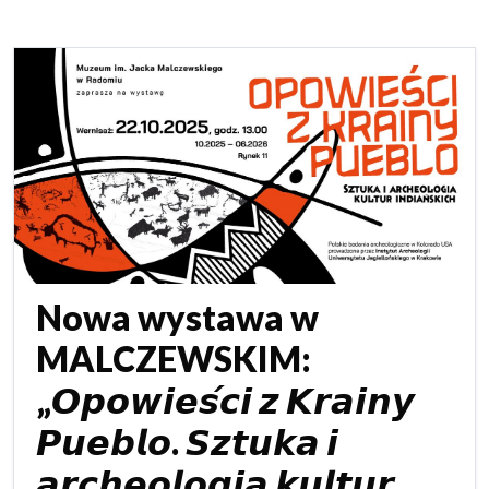
Nowa wystawa w
MALCZEWSKIM:
„𝙊𝙥𝙤𝙬𝙞𝙚𝙨́𝙘𝙞 𝙯 𝙆𝙧𝙖𝙞𝙣𝙮
𝙋𝙪𝙚𝙗𝙡𝙤. 𝙎𝙯𝙩𝙪𝙠𝙖 𝙞
𝙖𝙧𝙘𝙝𝙚𝙤𝙡𝙤𝙜𝙞𝙖 𝙠𝙪𝙡𝙩𝙪𝙧