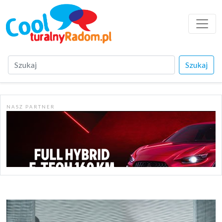
Szukaj
N A S Z P A R T N E R